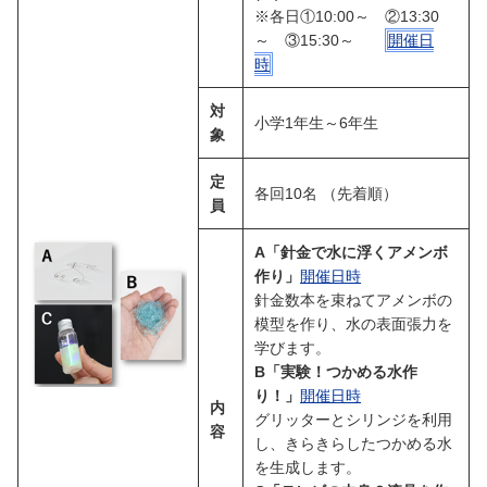
※各日①10:00～ ②13:30
～ ③15:30～
開催日
時
対
小学1年生～6年生
象
定
各回10名 （先着順）
員
A「針金で水に浮くアメンボ
作り」
開催日時
針金数本を束ねてアメンボの
模型を作り、水の表面張力を
学びます。
B「実験！つかめる水作
り！」
開催日時
内
グリッターとシリンジを利用
容
し、きらきらしたつかめる水
を生成します。