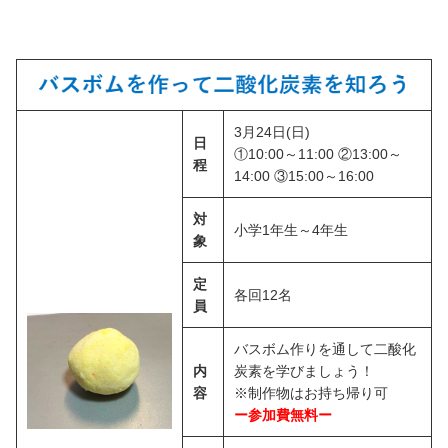
3月24日(日)
日
①10:00～11:00 ②13:00～
程
14:00 ③15:00～16:00
対
小学1年生～4年生
象
定
各回12名
員
バスボム作りを通して二酸化
内
炭素を学びましょう！
容
※制作物はお持ち帰り可
ー参加費無料ー