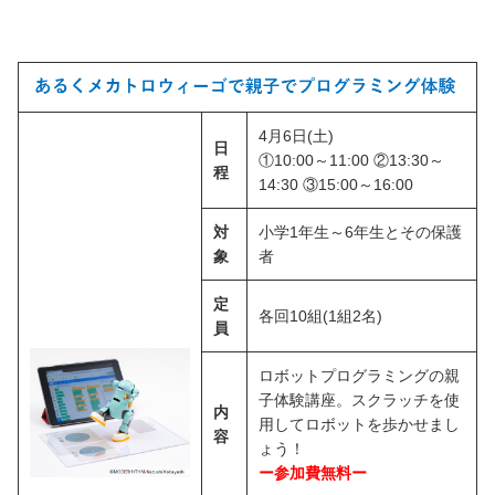
4月6日(土)
日
①10:00～11:00 ②13:30～
程
14:30 ③15:00～16:00
対
小学1年生～6年生とその保護
象
者
定
各回10組(1組2名)
員
ロボットプログラミングの親
子体験講座。スクラッチを使
内
用してロボットを歩かせまし
容
ょう！
ー参加費無料ー