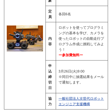
象
定
各回6名
員
ロボットを使ってプログラミ
ングの基本を学び、カメラを
内
使ったロボットの自動走行プ
容
ログラム作成に挑戦してみよ
う！
ー参加費無料ー
申
込
3月26日(火)9:00
締
※同日中に抽選結果をメール
切
で通知します。
日
協
一般社団法人次世代ロボット
力
エンジニア支援機構