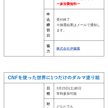
ー参加費無料ー
申
込
受付終了
締
※抽選結果はメールで通知し
切
ます。
日
協
株式会社伊藤園
力
日
3月23日(土)終日
程
常時参加可能
対
どなたでも