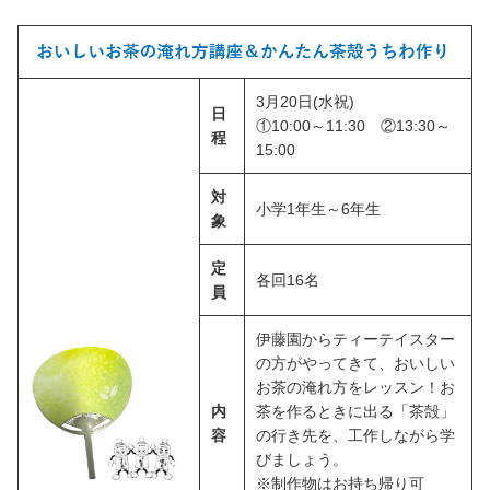
3月20日(水祝)
日
①10:00～11:30 ②13:30～
程
15:00
対
小学1年生～6年生
象
定
各回16名
員
伊藤園からティーテイスター
の方がやってきて、おいしい
お茶の淹れ方をレッスン！お
内
茶を作るときに出る「茶殻」
容
の行き先を、工作しながら学
びましょう。
※制作物はお持ち帰り可