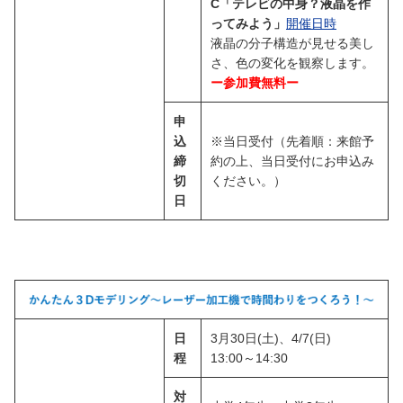
C「テレビの中身？液晶を作
ってみよう」
開催日時
液晶の分子構造が見せる美し
さ、色の変化を観察します。
ー参加費無料ー
申
込
※当日受付（先着順：来館予
締
約の上、当日受付にお申込み
切
ください。）
日
日
3月30日(土)、4/7(日)
程
13:00～14:30
対