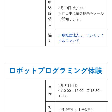
申
込
3月19日(火)9:00
締
※同日中に抽選結果をメール
切
で通知します。
日
協
一般社団法人カーボンリサイ
力
クルファンド
3月31日(日)
日
①10:00～12:00 ②13:30～
程
15:30
対
小学4年生～中学3年生