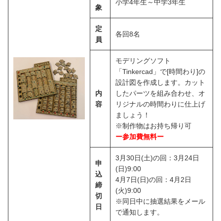
小学4年生～中学3年生
象
定
各回8名
員
モデリングソフト
「Tinkercad」で[時間わり]の
設計図を作成します。カット
内
したパーツを組み合わせ、オ
容
リジナルの時間わりに仕上げ
ましょう！
※制作物はお持ち帰り可
ー参加費無料ー
3月30日(土)の回：3月24日
申
(日)9:00
込
4月7日(日)の回：4月2日
締
(火)9:00
切
※同日中に抽選結果をメール
日
で通知します。