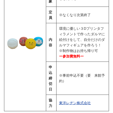
象
定
※なくなり次第終了
員
環境に優しい３Dプリンタフ
ィラメントで作ったダルマに
内
絵付けをして、自分だけのダ
容
ルマフィギュアを作ろう！
※制作物はお持ち帰り可
ー参加費無料ー
申
込
※事前申込不要（要 来館予
締
約）
切
日
協
東洋レヂン株式会社
力