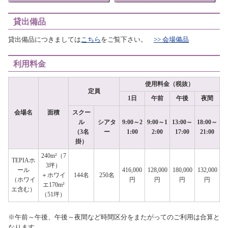
貸出備品
貸出備品につきましては
こちら
をご覧下さい。
>> 会場備品
利用料金
使用料金（税抜）
定員
1日
午前
午後
夜間
会場名
面積
スクー
ル
シアタ
9:00～2
9:00～1
13:00～
18:00～
（3名
ー
1:00
2:00
17:00
21:00
掛）
240m²（7
TEPIAホ
3坪）
ール
416,000
128,000
180,000
132,000
＋ホワイ
144名
250名
（ホワイ
円
円
円
円
エ170m²
エ含む）
（51坪）
※午前～午後、午後～夜間など時間区分をまたがってのご利用は合算と
なります。