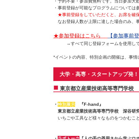
・予約不要・参加費無料です。当日参加大
・事前登録が可能なプログラムについては
★事前登録をしていただくと、お席を確
なお登録人数が上限に達した場合のみ、事
★参加登録はこちら
【参加事前
→すべて同じ登録フォームを使用してい
*イベントの内容、特別企画の開催は、事
大学・高専・スタートアップ発！ 
■
東京都立産業技術高等専門学校 
・
特別展示
『F-hand』
東京都立産業技術高等専門学校 深谷研
いちごや工具など様々なものをつかむこと
・
ラボトーク
『人の手の器用さから学ぶロ