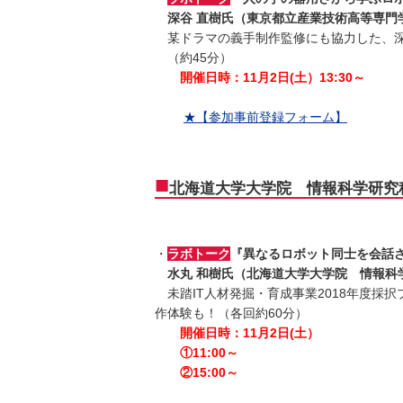
深谷 直樹氏（東京都立産業技術高等専門
某ドラマの義手制作監修にも協力した、深
（約45分）
開催日時：11月2日(土）13:30～
★【参加事前登録フォーム】
■
北海道大学大学院 情報科学研究科
・
ラボトーク
『異なるロボット同士を会話させ
水丸 和樹氏（北海道大学大学院 情報科
未踏IT人材発掘・育成事業2018年度採択プ
作体験も！（各回約60分）
開催日時：11月2日(土）
①11:00～
②15:00～