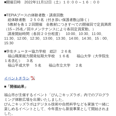
■開催日時 2022年11月12日（土）１０:００～１６：００
■TEPIAブースの体験者数・講座回数
総体験者数 ２５０名（付き添い保護者数は除く）
5教材を各１２回開催 全教材につきすべての開催回で定員満席
（15～25名／回※メンテナンスにより各回定員変動。）
講座開始時間（各回２０分程度） 10:00、10:30、11:00、
11:30、12:00、12:30、13:00、13:30、14:00、14:30、15：00、
15:30
■学生チューター協力学校 総計 ２６名
福山職業能力開発短期大学校 １６名 福山大学（大学院生
１名含む） ３名
福山平成大学 ５名 福山市立大学 ２名
イベントチラシ
■
「開催結果」
福山市が主催するイベント「びんごキッズラボ」内でのプログラ
ミング体験広場を出展いたしました。
びんごキッズラボはデジタル技術や自然科学などを家族で一緒に
楽しめるイベントとして、今年度から新規事業として開始されま
した。