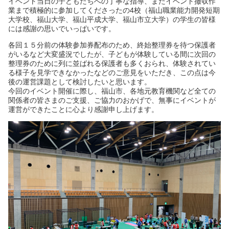
イベント当日の子どもたちへの丁寧な指導、またイベント撤収作
業まで積極的に参加してくださったの4校（福山職業能力開発短期
大学校、福山大学、福山平成大学、福山市立大学）の学生の皆様
には感謝の思いでいっぱいです。
各回１５分前の体験参加券配布のため、終始整理券を待つ保護者
がいるなど大変盛況でしたが、子どもが体験している間に次回の
整理券のために列に並ばれる保護者も多くおられ、体験されてい
る様子を見学できなかったなどのご意見をいただき、この点は今
後の運営課題として検討したいと思います。
今回のイベント開催に際し、福山市、各地元教育機関など全ての
関係者の皆さまのご支援、ご協力のおかげで、無事にイベントが
運営ができたことに心より感謝申し上げます。