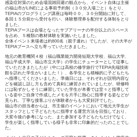
感染症対策のため会場混雑回避の観点から、イベント自体は主催
の福山市がLINEによる事前予約制（３０分入場ごと）をとり、
TEPIAのプログラミング講座は毎時００、３０分開始に対して、
各回１５分前から受付を行い、体験整理券を配付する体制をとり
ました。
TEPIAブースは会場となったサブアリーナの半分以上のスペース
を占め、５種類の教材体験を実施いたしました。
全体イベント来場者は約800名（親子連れ）でしたが、その大半が
TEPIAブースへ立ち寄っていただきました。
地元の教育機関４校（福山職業能力開発短期大学校、福山大学、
福山平成大学、福山市立大学）の学生にチューターとして従事し
ていただきまたしたが（中には高校の修学旅行でTEPIA先端技術
館を訪れた学生がいました！）、各学生とも積極的に子どもたち
へ指導してくださいました。準備日には、それぞれが説明内容な
どを確認し話し方も含めて真剣に練習されていましたが、研修時
には恥ずかしそうに練習していた学生が本番では堂々と指導して
いる姿やご自身で作成したメモを片手に熱心に指導する姿などが
見られ、丁寧な接客ぶりが体験者からも大変好評でした。
福山市の担当者からは、市主催のイベントにおいて地元大学生が
スタッフとして子どもたちに指導する運営方法を目指しており、
大変今後の参考になった、また参加する子どもたちだけでなく、
学生が楽しく指導している様子も非常に印象的だったのことでし
た。