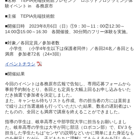
■名称 TEPIA先端技術館プレゼンツ ロボットプログラミング体
験イベント in 各務原市
■主催 TEPIA先端技術館
■開催日時 2023年8月6日（日）①9：30～11：00②12:30～
14:00③15:00～16:30 各開催後、30分間のフリー体験を実施。
■対象／各回定員／参加者数
小学生 （小学4年生以下は保護者同伴）／各回24名／各回とも
満席 参加者72名（24×3回）
イベントチラシ
■開催結果
今回のイベントは各務原市広報で告知し、専⽤応募フォームから
事前予約制をとり、各回とも定員を⼤幅上回るお申し込みをいた
だき抽選で参加者を決定しました。
また、キャンセル待ちリストも作成、市の担当者の⽅には直前ま
で繰り上げ当選連絡も⾏っていただいた結果、数名の遅刻者はい
たものの、全回とも満席で講座を終えることができました。
指導の学⽣は、岐⾩⾼専と中部学院⼤学に担当をお願いしまし
た。岐⾩⾼専の学⽣は⼤半が同じ部活（ロボコン部）で、EV３を
担当した学⽣たちは“センサ”の説明などいかに簡単にまた⾝近なも
のを例⽰しながら、⼦どもたちに理解してもらえるかを話し合っ