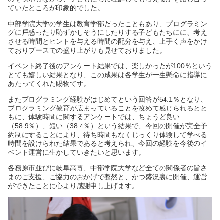
ていたところが印象的でした。
中部学院⼤学の学⽣は教育学部だったこともあり、プログラミン
グに⼾惑ったり恥ずかしそうにしたりする⼦どもたちにに、考え
させる時間とヒントを与える時間の配分を与え、上⼿く声をかけ
ておりブースでの盛り上がりも⾒せておりました。
イベント終了後のアンケート結果では、楽しかったが100％という
とても嬉しい結果となり、この成果は各学⽣が⼀⽣懸命に指導に
あたってくれた賜物です。
またプログラミング経験がはじめてという回答が54.1％となり、
プログラミング教育が広まっていることを改めて感じられるとと
もに、体験時間に関するアンケートでは、ちょうど良い
（58.9％）、短い（38.4％）という結果で、今回の開催が完全予
約制にすることにより、待ち時間もなくじっくり体験して学べる
時間を設けられた結果であると考えられ、今回の経験を今後のイ
ベント運営に⽣かしていきたいと思います。
各務原市並びに岐⾩⾼専、中部学院⼤学など全ての関係者の皆さ
まのご⽀援、ご協⼒のおかげで整然と、かつ盛況裏に開催、運営
ができたことに⼼より感謝申し上げます。