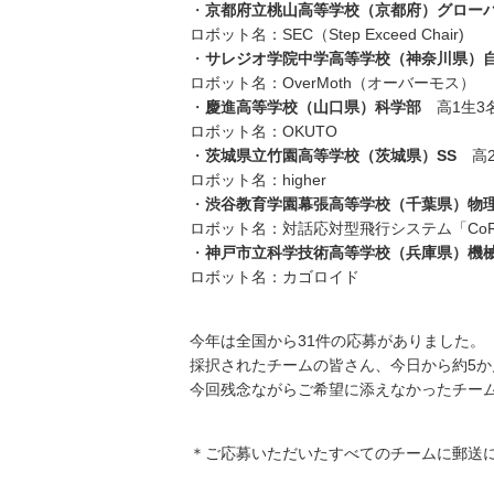
・
京都府立桃山高等学校（京都府）グロー
ロボット名：SEC（Step Exceed Chair)
・
サレジオ学院中学高等学校（神奈川県）
ロボット名：OverMoth（オーバーモス）
・
慶進高等学校（山口県）科学部
高1生3
ロボット名：OKUTO
・
茨城県立竹園高等学校（茨城県）SS
高2
ロボット名：higher
・
渋谷教育学園幕張高等学校（千葉県）物
ロボット名：対話応対型飛行システム「CoR
・
神戸市立科学技術高等学校（兵庫県）機械
ロボット名：カゴロイド
今年は全国から31件の応募がありました。
採択されたチームの皆さん、今日から約5
今回残念ながらご希望に添えなかったチー
＊ご応募いただいたすべてのチームに郵送