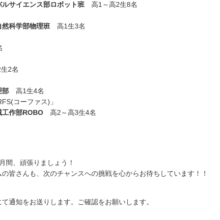
バルサイエンス部ロボット班
高1～高2生8名
自然科学部物理班
高1生3名
名
生2名
理部
高1生4名
FS(コーファス)」
工作部ROBO
高2～高3生4名
か月間、頑張りましょう！
ムの皆さんも、次のチャンスへの挑戦を心からお待ちしています！！
にて通知をお送りします。ご確認をお願いします。