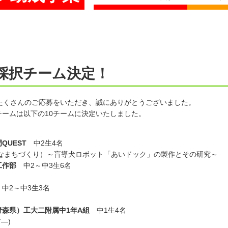
ト
9採択チーム決定！
9にたくさんのご応募をいただき、誠にありがとうございました。
ームは以下の10チームに決定いたしました。
UEST
中2生4名
能なまちづくり）～盲導犬ロボット「あいドック」の製作とその研究～
工作部
中2～中3生6名
中2～中3生3名
森県）工大二附属中1年A組
中1生4名
ア―)