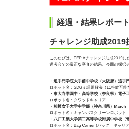
経過・結果レポー
チャレンジ助成201
このたびは、TEPIAチャレンジ助成201
選考会での厳正な審査の結果、今回の採択チ
・
追手門学院大手前中学校（大阪府）追手門Q
ロボット名：SDGｓ課題解決（11持続可
・
東大寺学園中・高等学校（奈良県）電子
ロボット名：クワッドキャリア
・
相模女子大学中学部（神奈川県）March
ロボット名：キャンパスクリーンロボット
・
八戸工業大学第二高等学校附属中学校（青
ロボット名：Bag Carrier (バッグ キャリ